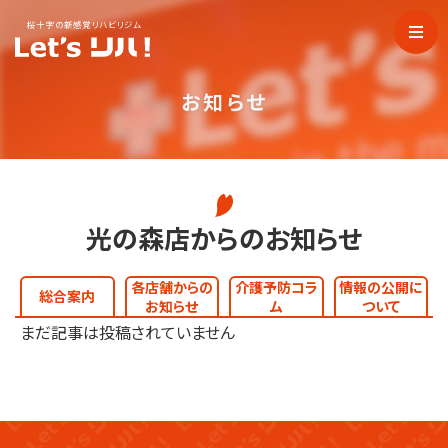
桜十字の新感覚リハビリジム
お知らせ
光の森店からのお知らせ
各店舗からの
介護予防コラ
情報の公開に
総合案内
お知らせ
ム
ついて
まだ記事は投稿されていません