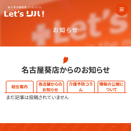
桜十字の新感覚リハビリジム
お知らせ
名古屋葵店からのお知らせ
各店舗からの
介護予防コラ
情報の公開に
総合案内
お知らせ
ム
ついて
まだ記事は投稿されていません