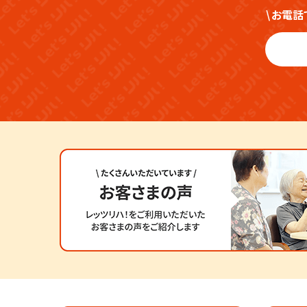
\
お電話