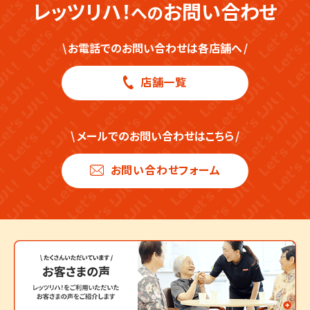
レッツリハ！
お問い合わせ
への
福重店
世田谷桜上水
\
お電話でのお問い合わせは各店舗へ
/
下原店
店舗一覧
小笹店
博多駅南店
\
メールでのお問い合わせはこちら
/
原田店
お問い合わせフォーム
荒江店
筑紫丘店
渡辺通店
黒門店