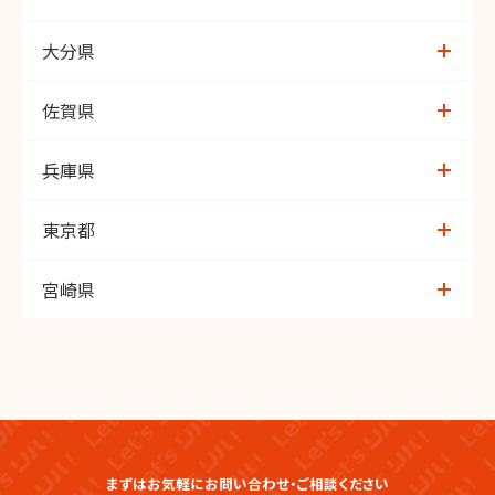
神松寺店
大分県
六ツ門店
大在店
佐賀県
桧原店
トキハ医大前店
鳥栖店
兵庫県
下曽根店
わさだ店
佐賀大和店
芦屋
東京都
福津店
桃園店
谷中言問
宮崎県
若松店
イオン光吉店
吉祥寺本町
恒久店
春日店
経堂駅前
宮崎北店
石丸店
板橋みなみ常盤台
まずはお気軽にお問い合わせ・ご相談ください