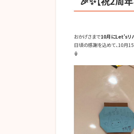
🎉✨【祝2周
おかげさまで
10
月に
Let’s
リ
日頃の感謝を込めて、
10
月
15
🏮