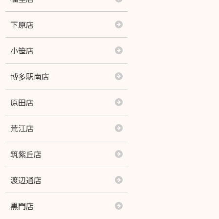
近見店
下原店
サンピアン店
小笹店
健軍店
博多駅南店
シュロアモール長嶺店
原田店
若葉店
荒江店
Let’s ヴォルリハ！ 熊本駅店
筑紫丘店
イオンモール熊本店
渡辺通店
八代南店
黒門店