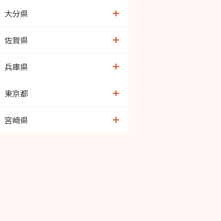
ゆめタウン八代店
大分県
八代高田店
大在店
佐賀県
トキハ医大前店
鳥栖店
兵庫県
わさだ店
佐賀大和店
芦屋
東京都
桃園店
谷中言問
宮崎県
イオン光吉店
吉祥寺本町
恒久店
経堂駅前
宮崎北店
板橋みなみ常盤台