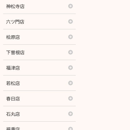
玉名築地店
神松寺店
御代志店
六ツ門店
四方寄店
桧原店
光の森店
下曽根店
熊本北店
福津店
九品寺店
若松店
熊本中央店
春日店
はません店
石丸店
富合店
福重店