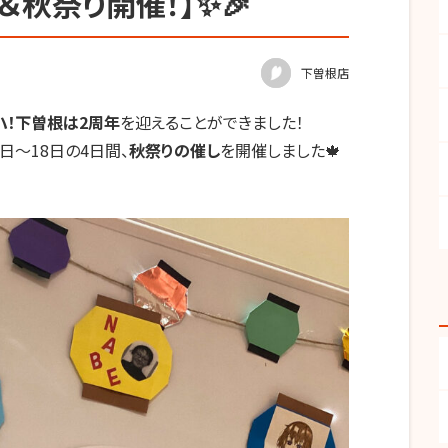
年＆秋祭り開催！】✨🎉
下曽根店
ハ！下曽根は
2
周年
を迎えることができました！
日～
18
日の
4
日間、
秋祭りの催し
を開催しました🍁