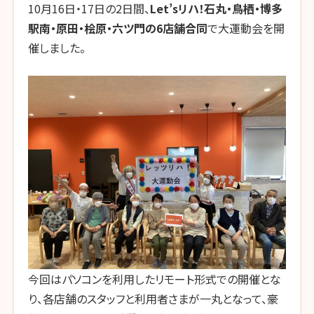
10
月
16
日・
17
日の
2
日間、
Let’s
リハ！石丸・鳥栖・博多
駅南・原田・桧原・六ツ門の
6
店舗合同
で大運動会を開
催しました。
今回はパソコンを利用したリモート形式での開催とな
り、各店舗のスタッフと利用者さまが一丸となって、豪