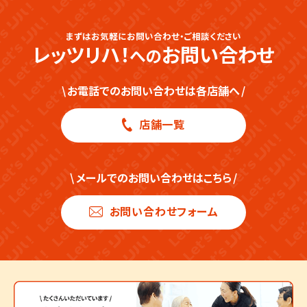
近見店
下原店
板橋みなみ常盤台
まずはお気軽にお問い合わせ・ご相談ください
レッツリハ！
お問い合わせ
への
サンピアン店
小笹店
世田谷桜上水
\
お電話でのお問い合わせは各店舗へ
/
健軍店
博多駅南店
店舗一覧
シュロアモール長嶺店
原田店
若葉店
荒江店
\
メールでのお問い合わせはこちら
/
Let’s ヴォルリハ！ 熊本駅店
筑紫丘店
お問い合わせフォーム
イオンモール熊本店
渡辺通店
八代南店
黒門店