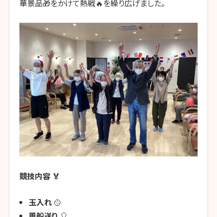
華景品🎁をかけて熱戦🔥を繰り広げました。
競技内容
🏅
玉入れ
🥎
風船送り
🎈