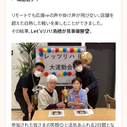
リモートでも応援📣の声や掛け声が飛び交い、店舗を
超えた白熱した戦いを楽しむことができました。
その結果、
Let’s
リハ！鳥栖が見事優勝
🏆
。
参加された皆さまの笑顔😊と活気あふれる
2
日間とな