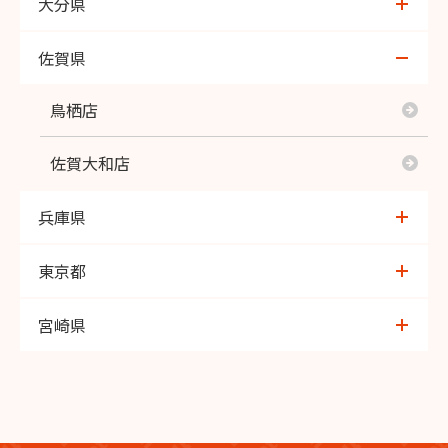
玉名築地店
神松寺店
大分県
御代志店
六ツ門店
大在店
佐賀県
四方寄店
桧原店
トキハ医大前店
鳥栖店
光の森店
下曽根店
わさだ店
佐賀大和店
熊本北店
福津店
桃園店
兵庫県
九品寺店
若松店
イオン光吉店
芦屋
東京都
熊本中央店
春日店
谷中言問
宮崎県
はません店
石丸店
吉祥寺本町
恒久店
富合店
福重店
経堂駅前
宮崎北店