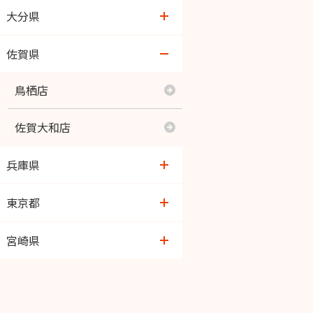
玉名築地店
神松寺店
大分県
御代志店
六ツ門店
大在店
佐賀県
四方寄店
桧原店
トキハ医大前店
鳥栖店
光の森店
下曽根店
わさだ店
佐賀大和店
熊本北店
福津店
桃園店
兵庫県
九品寺店
若松店
イオン光吉店
芦屋
東京都
熊本中央店
春日店
谷中言問
宮崎県
はません店
石丸店
吉祥寺本町
恒久店
富合店
福重店
経堂駅前