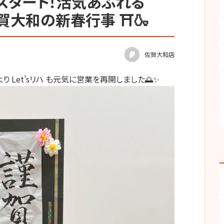
年スタート！活気あふれる
佐賀大和の新春行事 ⛩️🍶
佐賀大和店
より
Let’s
リハ も元気に営業を再開しました🌅✨