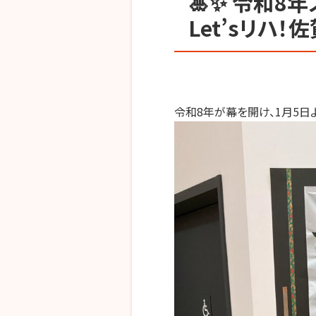
🎍✨ 令和8
Let’sリハ！
令和
8
年が幕を開け、
1
月
5
日