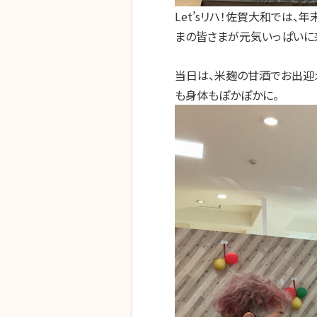
Let’s
リハ！佐賀大和では、年
まの皆さまが元気いっぱいに来
当日は、米麹の甘酒でお出迎え
も身体もぽかぽかに。