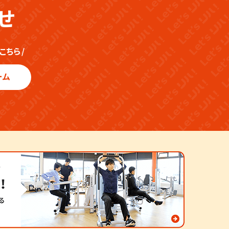
世田谷桜上水
せ
こちら
/
ーム