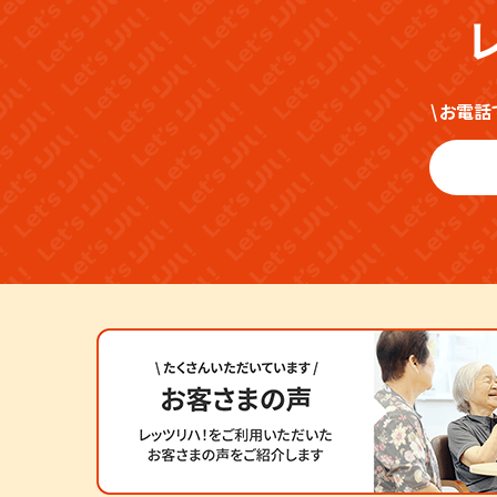
\
お電話