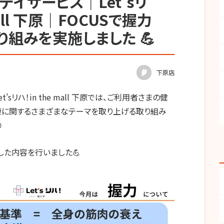
イサービス｜Let’sリ
mall 下原｜FOCUSで握力
組みを実施しました 💪
下原店
t’s
リハ！
in the mall
下原では、ご利用者さまの健
康に関するさまざまなテーマを取り上げる取り組み

した内容を行いました💪