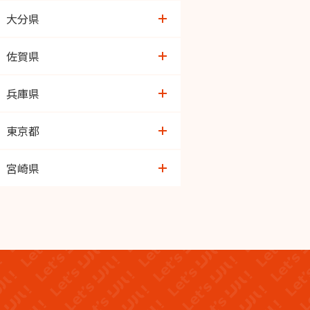
ゆめタウン八代店
大分県
八代高田店
大在店
佐賀県
トキハ医大前店
鳥栖店
兵庫県
わさだ店
佐賀大和店
芦屋
東京都
桃園店
谷中言問
宮崎県
イオン光吉店
吉祥寺本町
恒久店
経堂駅前
宮崎北店
板橋みなみ常盤台