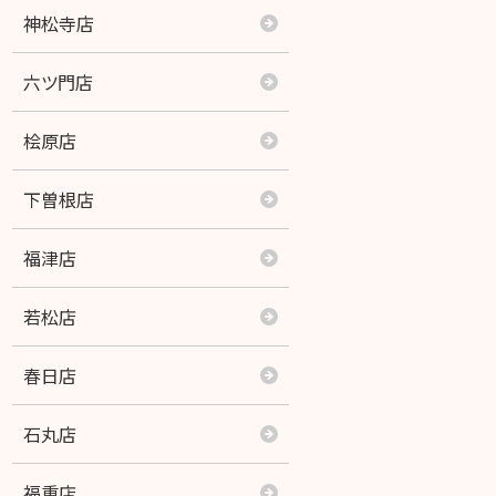
玉名築地店
神松寺店
御代志店
六ツ門店
四方寄店
桧原店
光の森店
下曽根店
熊本北店
福津店
九品寺店
若松店
熊本中央店
春日店
はません店
石丸店
富合店
福重店