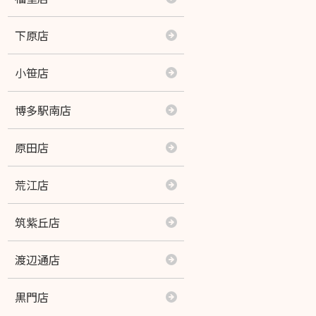
近見店
下原店
サンピアン店
小笹店
健軍店
博多駅南店
シュロアモール長嶺店
原田店
若葉店
荒江店
Let’s ヴォルリハ！ 熊本駅店
筑紫丘店
イオンモール熊本店
渡辺通店
八代南店
黒門店